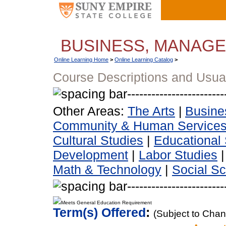
BUSINESS, MANAG
Online Learning Home
>
Online Learning Catalog
>
Course Descriptions and Usua
Other Areas:
The Arts
|
Busine
Community & Human Service
Cultural Studies
|
Educational 
Development
|
Labor Studies
Math & Technology
|
Social S
Meets General Education Requirement
Term(s) Offered
:
(Subject to Cha